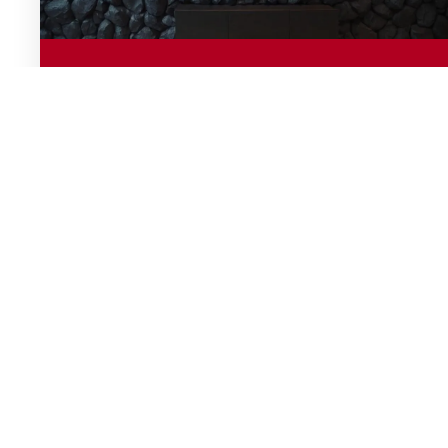
Cokoli potřebujete
Pro koupelny a kuchyně
Bazény i sprchové kouty
Interiér i exteriér
Nebytové prostory a prodejny
Bytové domy i kanceláře