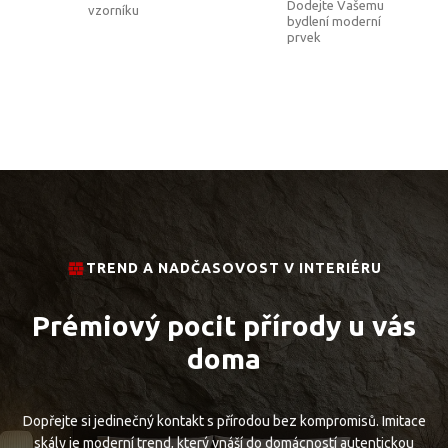
Dodejte Vašemu
vzorníku
bydlení moderní
prvek
TREND A NADČASOVOST V INTERIÉRU
Prémiový pocit přírody u vás
doma
Dopřejte si jedinečný kontakt s přírodou bez kompromisů. Imitace
skály je moderní trend, který vnáší do domácností autentickou