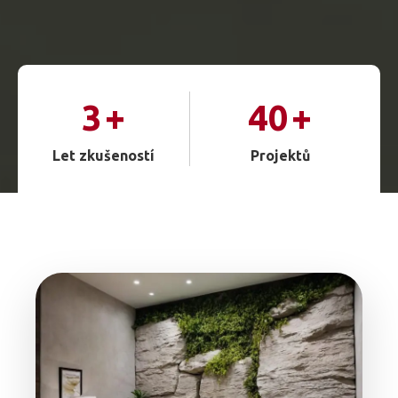
3
+
40
+
Let zkušeností
Projektů